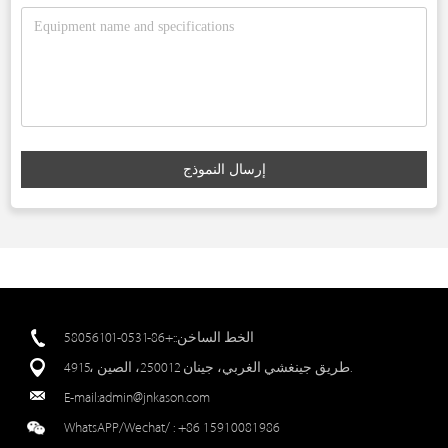
إرسال النموذج
الخط الساخن::+86-0531-58056101
4915، طريق جينغشي الغربي، جينان 250012، الصين.
E-mail:
admin@jnkason.com
WhatsAPP/Wechat/ :
+86 15910081986