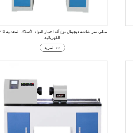
3/10 مللي متر شاشة ديجيتال نوع آلة اختبار التو
الكهربائية
المزيد >>