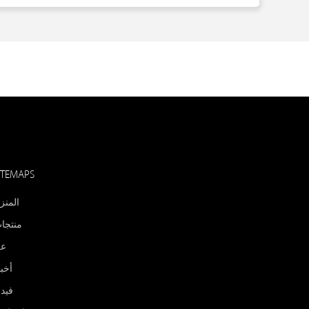
ITEMAPS
المنز
منتجا
ع
أخبا
فيد