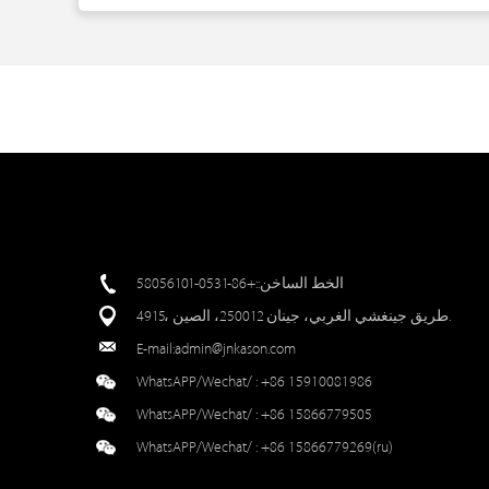
الخط الساخن::+86-0531-58056101
4915، طريق جينغشي الغربي، جينان 250012، الصين.
E-mail:
admin@jnkason.com
WhatsAPP/Wechat/ :
+86 15910081986
WhatsAPP/Wechat/ :
+86 15866779505
WhatsAPP/Wechat/ :
+86 15866779269(ru)