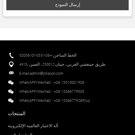
إرسال النموذج
الخط الساخن::+86-0531-58056101
4915، طريق جينغشي الغربي، جينان 250012، الصين.
E-mail:
admin@jnkason.com
WhatsAPP/Wechat/ :
+86 15910081986
WhatsAPP/Wechat/ :
+86 15866779505
WhatsAPP/Wechat/ :
+86 15866779269(ru)
المنتجات
آلة الاختبار العالمية الإلكترونية