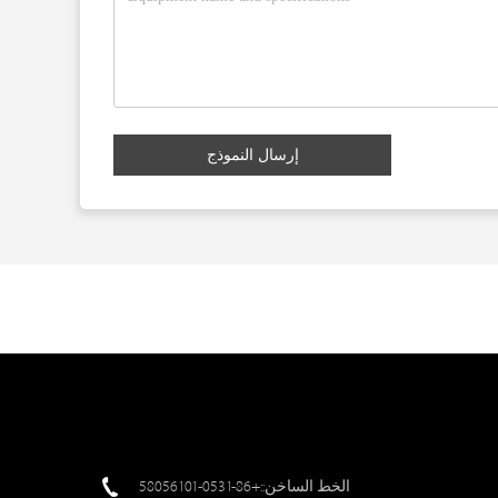
إرسال النموذج
الخط الساخن::+86-0531-58056101