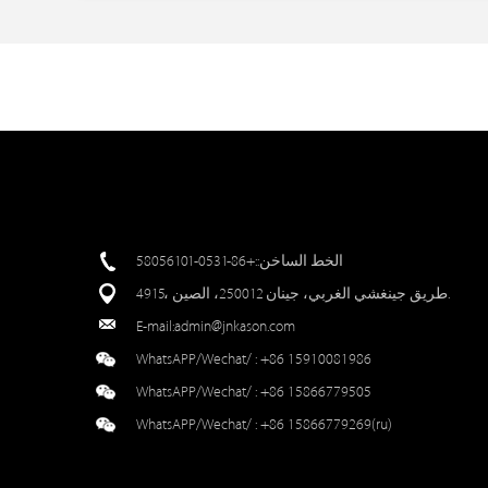
الخط الساخن::+86-0531-58056101
4915، طريق جينغشي الغربي، جينان 250012، الصين.
E-mail:
admin@jnkason.com
WhatsAPP/Wechat/ :
+86 15910081986
WhatsAPP/Wechat/ :
+86 15866779505
WhatsAPP/Wechat/ :
+86 15866779269(ru)