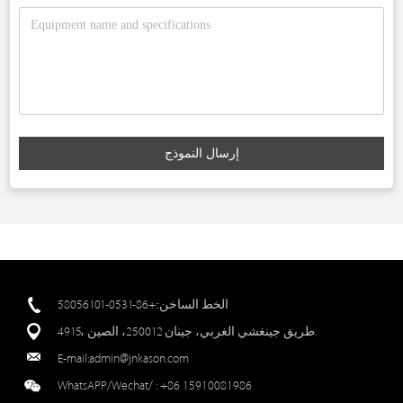
إرسال النموذج
الخط الساخن::+86-0531-58056101
4915، طريق جينغشي الغربي، جينان 250012، الصين.
E-mail:
admin@jnkason.com
WhatsAPP/Wechat/ :
+86 15910081986