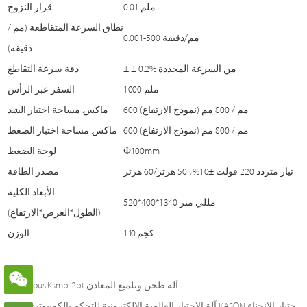
0.01 ملم
قرار النزوح
نطاق السرعة المتقاطعة (مم /
0.001-500 مم/دقيقة
دقيقة)
± ± 0.2% من السرعة المحددة
دقة سرعة التقاطع
1000 ملم
السفر عبر الرأس
600 مم / 800 مم (نموذج الارتفاع)
ماكس. مساحة اختبار الشد
600 مم / 800 مم (نموذج الارتفاع)
ماكس. مساحة اختبار الضغط
Ф100mm
لوحة الضغط
تيار متردد 220 فولت ±10%، 50 هرتز/60 هرتز
مصدر الطاقة
الأبعاد الكلية
520*400*1340 مللي متر
(الطول*العرض*الارتفاع)
110 كجم
الوزن
Ksmp-2bt آلة طحن وتلميع المعادن
Previous:
آلة الاختبار العالمية الإلكترونية للتحكم بالكمبيوتر KASON لاختبار الضغط واختبار الانحناء
Next: