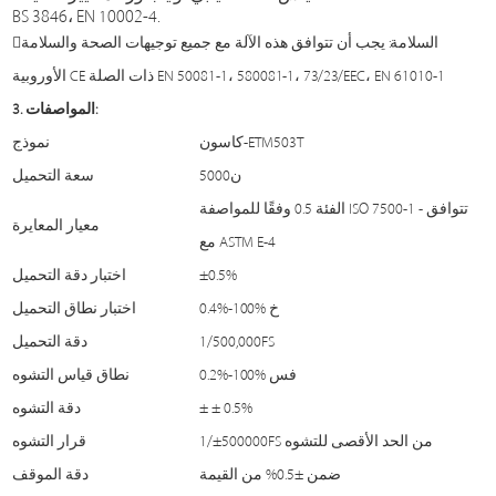
BS 3846، EN 10002-4.
السلامة: يجب أن تتوافق هذه الآلة مع جميع توجيهات الصحة والسلامة
الأوروبية CE ذات الصلة EN 50081-1، 580081-1، 73/23/EEC، EN 61010-1
3. المواصفات:
كاسون-ETM503T
نموذج
5000ن
سعة التحميل
الفئة 0.5 وفقًا للمواصفة ISO 7500-1 - تتوافق
معيار المعايرة
مع ASTM E-4
±0.5%
اختبار دقة التحميل
0.4%-100% خ
اختبار نطاق التحميل
1/500,000FS
دقة التحميل
0.2%-100% فس
نطاق قياس التشوه
± ± 0.5%
دقة التشوه
1/±500000FS من الحد الأقصى للتشوه
قرار التشوه
ضمن ±0.5% من القيمة
دقة الموقف