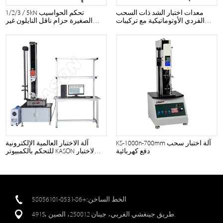
معدات اختبار الشد ذات السحب
1/2/3 / 5kN تحكم الحواسيب
الفردي الأوتوماتيكية مع تركيبات
الصغيرة حزام ناقل النايلون غير
هوائية
المنسوجة آلة اختبار الشد النسيج
KS-1000n-700mm آلة اختبار سحب
آلة الاختبار العالمية الإلكترونية
دفع كهربائية
للتحكم بالكمبيوتر KASON لاختبار
الضغط واختبار الانحناء
الخط الساخن::+86-0531-58056101
4915، طريق جينغشي الغربي، جينان 250012، الصين.