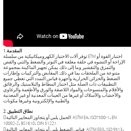
1. المقدمة
توفر آلات الاختبار الكهروميكانيكية من سلسلة ETM اختبار القوة أو
الإزاحة أو التشوه في حلقة مغلقة في التوتر والضغط والثني والقص
والتمزق والتقشير وما إلى ذلك. يمكن تجهيز الماكينة بمجموعة
متنوعة من الملحقات بما في ذلك: المقابض والتركيبات وإطارات
الضغط والخزائن الحرارية وأجهزة قياس التمدد التي تغطي جميع
التطبيقات ذات الصلة مثل اختبار المطاط والبلاستيك والرقائق
والأفلام والمنسوجات والمواد اللاصقة والورق والأطعمة والرغاوي
والأخشاب والأسلاك أو غيرها من العينات المعدنية أو غير المعدنية
والطبية والإلكترونية وغيرها مكونات.
2. نطاق التطبيق
الحمل يلبي أو يتجاوز المعايير التالية: ASTM E4، ISO7500-1، EN
10002-2، BS1610، DIN 51221.
قياس الضغط يلبي أو يتجاوز المعايير التالية: ASTM E83، ISO 9513،